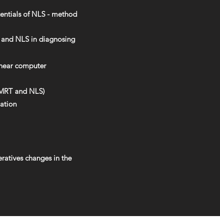
tentials of NLS - method
T and NLS in diagnosing
linear computer
 MRT and NLS)
ation
ratives changes in the