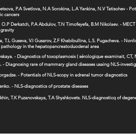
etsova, P.A Svetlova, N.A Sorokina, L.A Yankina, N.V Tatisohev - Po
ic cancers
n, O.P Derkatch, P.A Abdulov, T.N Timofeyefa, B.M Nikolaev. - MEC
gravity
, T.L Guseva, V.I Gusarov, Z.F Khabibullina, L.S. Pugacheva. - Non
f pathology in the hepatopancreatoduodenal area
skaya. - Diagnostics of toxoplasmosis (
sérologique examinait, CT,
. - Diagnosing rare of mammary gland diseases usaing NLS-investig
orgadze. - Potentials of NLS-scopy in adrenal tumor diagnostics
enko. - NLS-diagnostics of prostate diseases
hin, T.K Puzanovskaya, T.A Shyshkovets. NLS-diagnosticq of degene