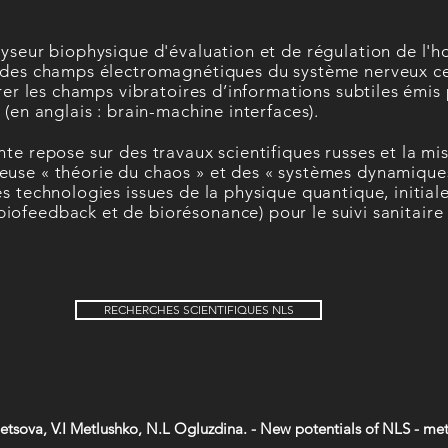
lyseur biophysique d'évaluation et de régulation de l'
 des champs électromagnétiques du système nerveux cen
brer les champs vibratoires d’informations subtiles émi
(en anglais : brain-machine interfaces).
te repose sur des travaux scientifiques russes et la mis
use « théorie du chaos » et des « systèmes dynamiques 
s technologies issues de la physique quantique, initia
ofeedback et de biorésonance) pour le suivi sanitaire
RECHERCHES SCIENTIFIQUES NLS
etsova, V.I Metlushko, N.L Ogluzdina. - New potentials of NLS - me