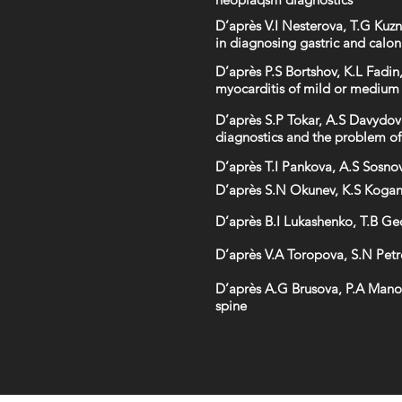
D’après V.I Nesterova, T.G Kuzn
in diagnosing gastric and calon
D’après P.S Bortshov, K.L Fadi
myocarditis of mild or medium 
D’après S.P Tokar, A.S Davydova
diagnostics and the problem o
D’après T.I Pankova, A.S Sosnov
D’après S.N Okunev, K.S Kogan
D’après B.I Lukashenko, T.B Ge
D’après V.A Toropova, S.N Petr
D’après A.G Brusova, P.A Manok
spine