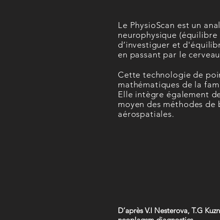
Le PhysioScan est un ana
neurophysique (équilibre
d’investiguer et d'équili
en passant par le cerveau 
Cette technologie de poin
mathématiques de la fame
Elle intègre également de
moyen des méthodes de bi
aérospatiales.
D’après V.I Nesterova, T.G Kuzn
neoplaqsm diagnostics